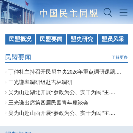
民盟概况
民盟要闻
盟史研究
盟员风采
民盟要闻
了解更多
丁仲礼主持召开民盟中央2026年重点调研课题....
王光谦率调研组赴吉林调研
吴为山赴湖北开展“参政为公、实干为民”主....
王光谦出席第四届民盟青年座谈会
吴为山赴山西开展“参政为公、实干为民”主....