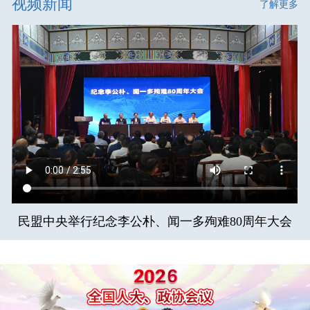
视频新闻
了解更多
民盟中央举行纪念李公朴、闻一多殉难80周年大会