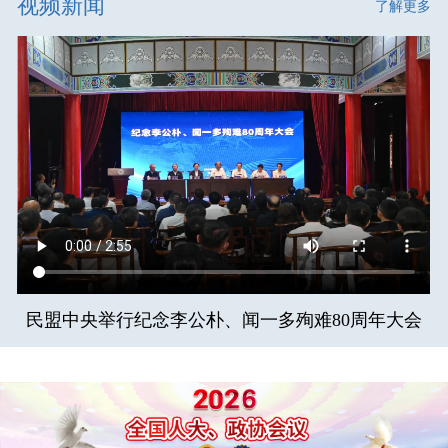
视频新闻
了解更多
民盟中央举行纪念李公朴、闻一多殉难80周年大会