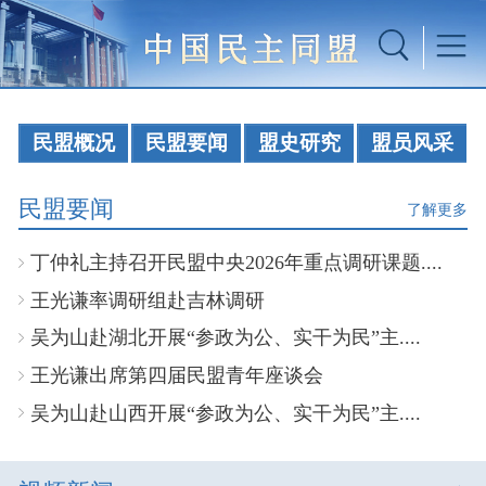
民盟概况
民盟要闻
盟史研究
盟员风采
民盟要闻
了解更多
丁仲礼主持召开民盟中央2026年重点调研课题....
王光谦率调研组赴吉林调研
吴为山赴湖北开展“参政为公、实干为民”主....
王光谦出席第四届民盟青年座谈会
吴为山赴山西开展“参政为公、实干为民”主....