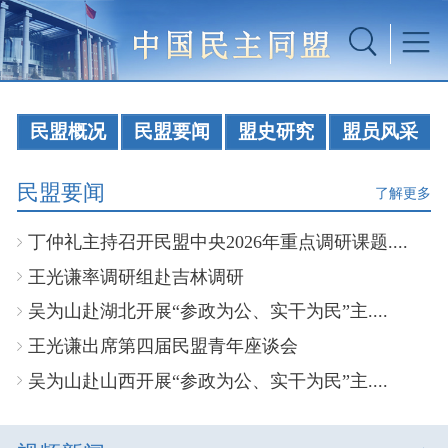
民盟概况
民盟要闻
盟史研究
盟员风采
民盟要闻
了解更多
丁仲礼主持召开民盟中央2026年重点调研课题....
王光谦率调研组赴吉林调研
吴为山赴湖北开展“参政为公、实干为民”主....
王光谦出席第四届民盟青年座谈会
吴为山赴山西开展“参政为公、实干为民”主....