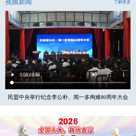
视频新闻
了解更多
民盟中央举行纪念李公朴、闻一多殉难80周年大会