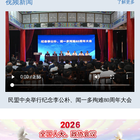
视频新闻
了解更多
民盟中央举行纪念李公朴、闻一多殉难80周年大会