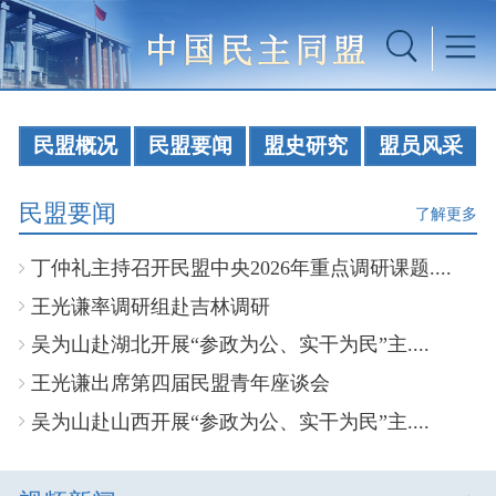
民盟概况
民盟要闻
盟史研究
盟员风采
民盟要闻
了解更多
丁仲礼主持召开民盟中央2026年重点调研课题....
王光谦率调研组赴吉林调研
吴为山赴湖北开展“参政为公、实干为民”主....
王光谦出席第四届民盟青年座谈会
吴为山赴山西开展“参政为公、实干为民”主....