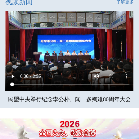
视频新闻
了解更多
民盟中央举行纪念李公朴、闻一多殉难80周年大会