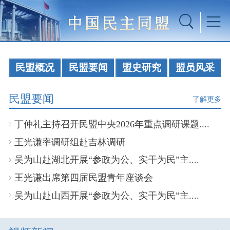
民盟概况
民盟要闻
盟史研究
盟员风采
民盟要闻
了解更多
丁仲礼主持召开民盟中央2026年重点调研课题....
王光谦率调研组赴吉林调研
吴为山赴湖北开展“参政为公、实干为民”主....
王光谦出席第四届民盟青年座谈会
吴为山赴山西开展“参政为公、实干为民”主....