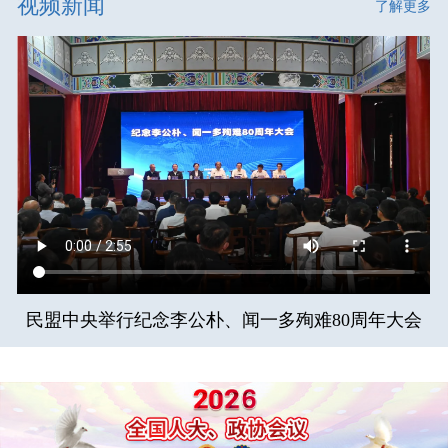
视频新闻
了解更多
民盟中央举行纪念李公朴、闻一多殉难80周年大会