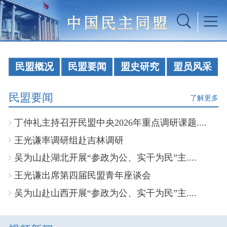
民盟概况
民盟要闻
盟史研究
盟员风采
民盟要闻
了解更多
丁仲礼主持召开民盟中央2026年重点调研课题....
王光谦率调研组赴吉林调研
吴为山赴湖北开展“参政为公、实干为民”主....
王光谦出席第四届民盟青年座谈会
吴为山赴山西开展“参政为公、实干为民”主....