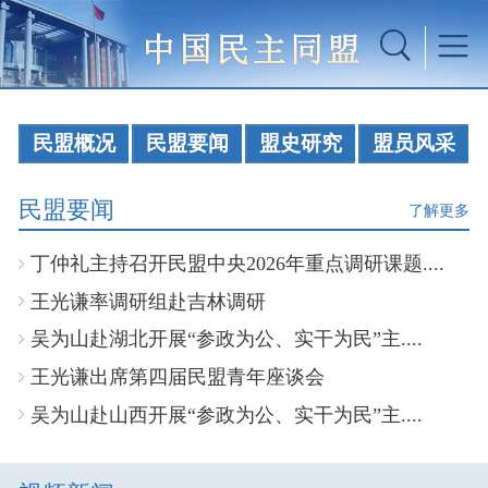
民盟概况
民盟要闻
盟史研究
盟员风采
民盟要闻
了解更多
丁仲礼主持召开民盟中央2026年重点调研课题....
王光谦率调研组赴吉林调研
吴为山赴湖北开展“参政为公、实干为民”主....
王光谦出席第四届民盟青年座谈会
吴为山赴山西开展“参政为公、实干为民”主....