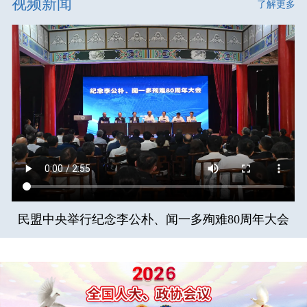
视频新闻
了解更多
民盟中央举行纪念李公朴、闻一多殉难80周年大会