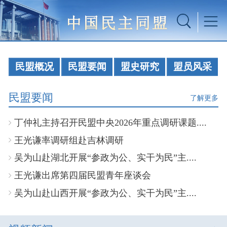
民盟概况
民盟要闻
盟史研究
盟员风采
民盟要闻
了解更多
丁仲礼主持召开民盟中央2026年重点调研课题....
王光谦率调研组赴吉林调研
吴为山赴湖北开展“参政为公、实干为民”主....
王光谦出席第四届民盟青年座谈会
吴为山赴山西开展“参政为公、实干为民”主....