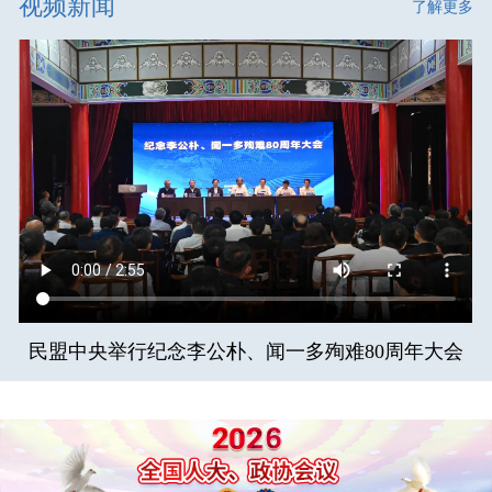
视频新闻
了解更多
民盟中央举行纪念李公朴、闻一多殉难80周年大会