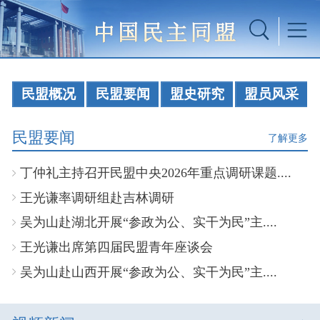
民盟概况
民盟要闻
盟史研究
盟员风采
民盟要闻
了解更多
丁仲礼主持召开民盟中央2026年重点调研课题....
王光谦率调研组赴吉林调研
吴为山赴湖北开展“参政为公、实干为民”主....
王光谦出席第四届民盟青年座谈会
吴为山赴山西开展“参政为公、实干为民”主....