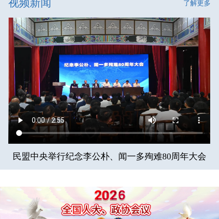
视频新闻
了解更多
民盟中央举行纪念李公朴、闻一多殉难80周年大会