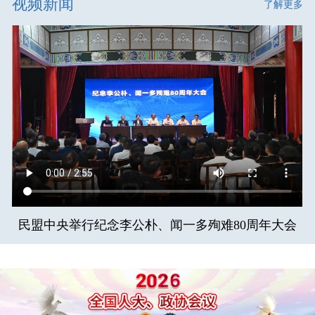
视频新闻
了解更多
民盟中央举行纪念李公朴、闻一多殉难80周年大会