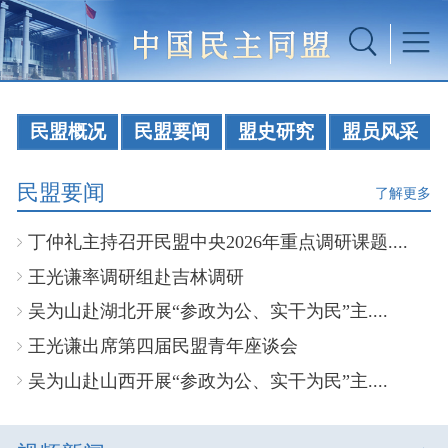
民盟概况
民盟要闻
盟史研究
盟员风采
民盟要闻
了解更多
丁仲礼主持召开民盟中央2026年重点调研课题....
王光谦率调研组赴吉林调研
吴为山赴湖北开展“参政为公、实干为民”主....
王光谦出席第四届民盟青年座谈会
吴为山赴山西开展“参政为公、实干为民”主....