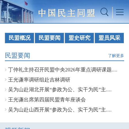
民盟概况
民盟要闻
盟史研究
盟员风采
民盟要闻
了解更多
丁仲礼主持召开民盟中央2026年重点调研课题....
王光谦率调研组赴吉林调研
吴为山赴湖北开展“参政为公、实干为民”主....
王光谦出席第四届民盟青年座谈会
吴为山赴山西开展“参政为公、实干为民”主....