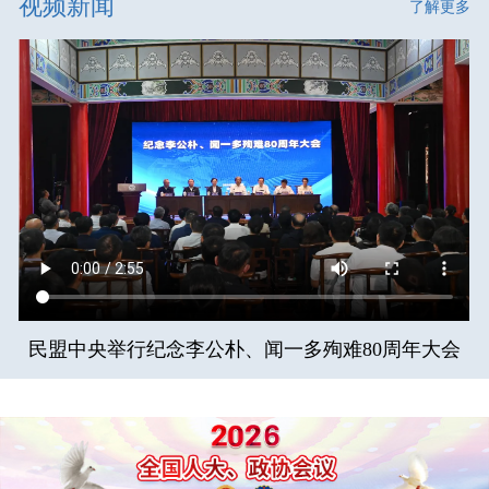
视频新闻
了解更多
民盟中央举行纪念李公朴、闻一多殉难80周年大会