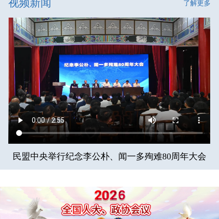
视频新闻
了解更多
民盟中央举行纪念李公朴、闻一多殉难80周年大会