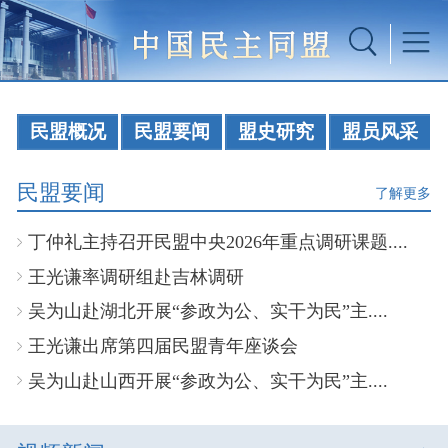
民盟概况
民盟要闻
盟史研究
盟员风采
民盟要闻
了解更多
丁仲礼主持召开民盟中央2026年重点调研课题....
王光谦率调研组赴吉林调研
吴为山赴湖北开展“参政为公、实干为民”主....
王光谦出席第四届民盟青年座谈会
吴为山赴山西开展“参政为公、实干为民”主....