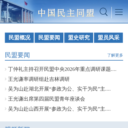
民盟概况
民盟要闻
盟史研究
盟员风采
民盟要闻
了解更多
丁仲礼主持召开民盟中央2026年重点调研课题....
王光谦率调研组赴吉林调研
吴为山赴湖北开展“参政为公、实干为民”主....
王光谦出席第四届民盟青年座谈会
吴为山赴山西开展“参政为公、实干为民”主....