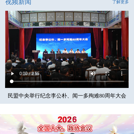
视频新闻
了解更多
民盟中央举行纪念李公朴、闻一多殉难80周年大会