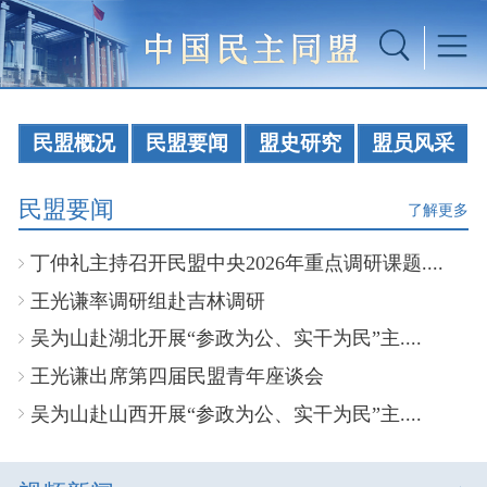
民盟概况
民盟要闻
盟史研究
盟员风采
民盟要闻
了解更多
丁仲礼主持召开民盟中央2026年重点调研课题....
王光谦率调研组赴吉林调研
吴为山赴湖北开展“参政为公、实干为民”主....
王光谦出席第四届民盟青年座谈会
吴为山赴山西开展“参政为公、实干为民”主....