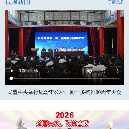
视频新闻
了解更多
民盟中央举行纪念李公朴、闻一多殉难80周年大会