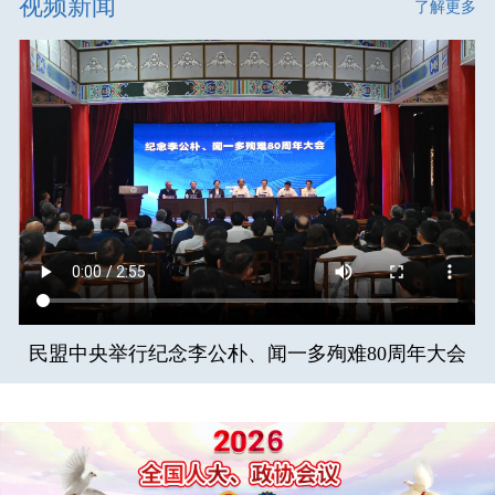
视频新闻
了解更多
民盟中央举行纪念李公朴、闻一多殉难80周年大会