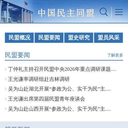
民盟概况
民盟要闻
盟史研究
盟员风采
民盟要闻
了解更多
丁仲礼主持召开民盟中央2026年重点调研课题....
王光谦率调研组赴吉林调研
吴为山赴湖北开展“参政为公、实干为民”主....
王光谦出席第四届民盟青年座谈会
吴为山赴山西开展“参政为公、实干为民”主....