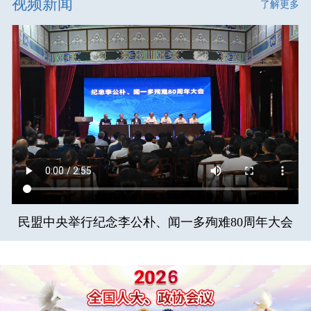
视频新闻
了解更多
民盟中央举行纪念李公朴、闻一多殉难80周年大会