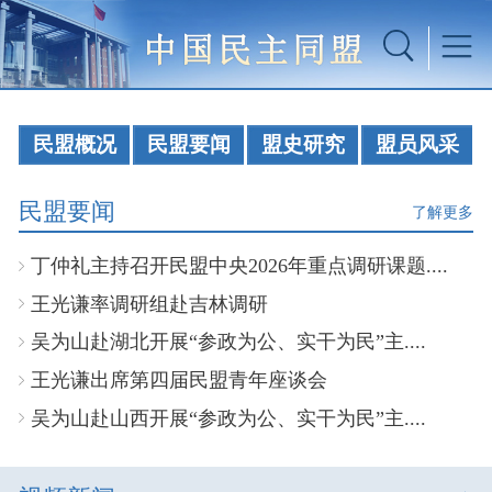
民盟概况
民盟要闻
盟史研究
盟员风采
民盟要闻
了解更多
丁仲礼主持召开民盟中央2026年重点调研课题....
王光谦率调研组赴吉林调研
吴为山赴湖北开展“参政为公、实干为民”主....
王光谦出席第四届民盟青年座谈会
吴为山赴山西开展“参政为公、实干为民”主....