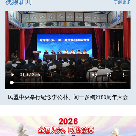
视频新闻
了解更多
民盟中央举行纪念李公朴、闻一多殉难80周年大会