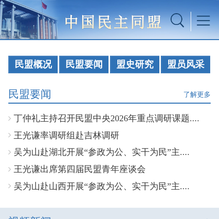
民盟概况
民盟要闻
盟史研究
盟员风采
民盟要闻
了解更多
丁仲礼主持召开民盟中央2026年重点调研课题....
王光谦率调研组赴吉林调研
吴为山赴湖北开展“参政为公、实干为民”主....
王光谦出席第四届民盟青年座谈会
吴为山赴山西开展“参政为公、实干为民”主....