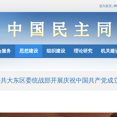
设为首页
|
网
会服务
思想建设
组织建设
理论研究
机关建
共大东区委统战部开展庆祝中国共产党成立