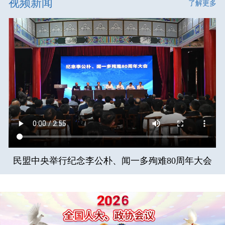
视频新闻
了解更多
民盟中央举行纪念李公朴、闻一多殉难80周年大会