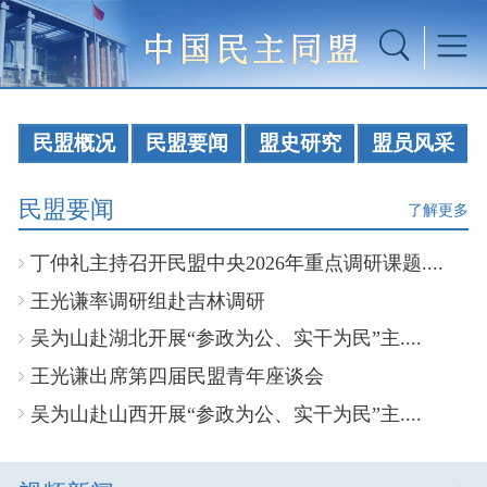
民盟概况
民盟要闻
盟史研究
盟员风采
民盟要闻
了解更多
丁仲礼主持召开民盟中央2026年重点调研课题....
王光谦率调研组赴吉林调研
吴为山赴湖北开展“参政为公、实干为民”主....
王光谦出席第四届民盟青年座谈会
吴为山赴山西开展“参政为公、实干为民”主....