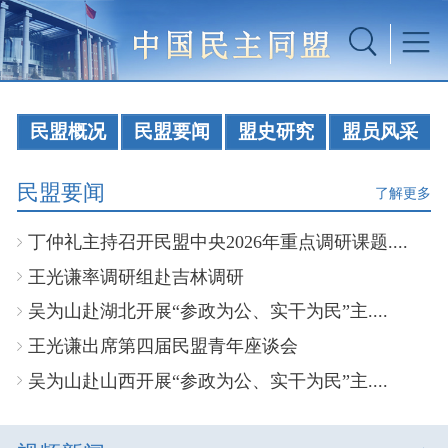
民盟概况
民盟要闻
盟史研究
盟员风采
民盟要闻
了解更多
丁仲礼主持召开民盟中央2026年重点调研课题....
王光谦率调研组赴吉林调研
吴为山赴湖北开展“参政为公、实干为民”主....
王光谦出席第四届民盟青年座谈会
吴为山赴山西开展“参政为公、实干为民”主....