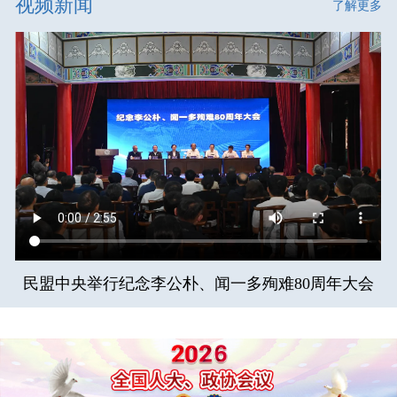
视频新闻
了解更多
民盟中央举行纪念李公朴、闻一多殉难80周年大会