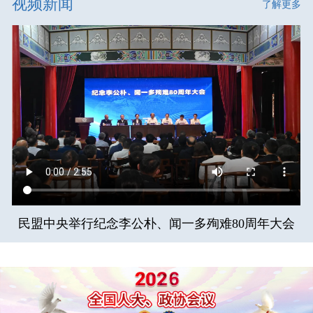
视频新闻
了解更多
民盟中央举行纪念李公朴、闻一多殉难80周年大会