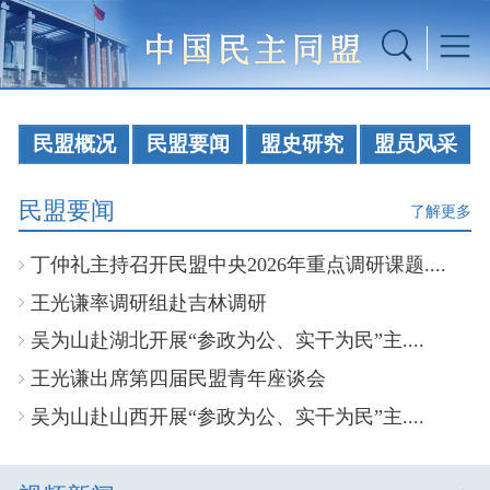
民盟概况
民盟要闻
盟史研究
盟员风采
民盟要闻
了解更多
丁仲礼主持召开民盟中央2026年重点调研课题....
王光谦率调研组赴吉林调研
吴为山赴湖北开展“参政为公、实干为民”主....
王光谦出席第四届民盟青年座谈会
吴为山赴山西开展“参政为公、实干为民”主....