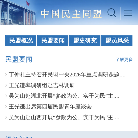
民盟概况
民盟要闻
盟史研究
盟员风采
民盟要闻
了解更多
丁仲礼主持召开民盟中央2026年重点调研课题....
王光谦率调研组赴吉林调研
吴为山赴湖北开展“参政为公、实干为民”主....
王光谦出席第四届民盟青年座谈会
吴为山赴山西开展“参政为公、实干为民”主....