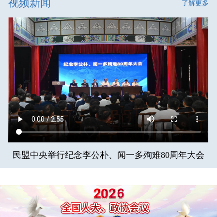
视频新闻
了解更多
民盟中央举行纪念李公朴、闻一多殉难80周年大会